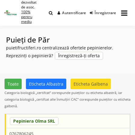
dezvoltat
Skip
de asoc.
to
100%
Autentificare
Înregistrare
content
pentru
mediu
Puieți de Păr
puietifructiferi.ro centralizează ofertele pepinierelor.
Reprezinți o pepinieră?
Înregistreză-ți oferta
Toate
Eticheta Albastra
Eticheta Galbena
Categoria biologică „certifcat” corespunde puieților cu eticheta albastră, iar
categoria biologică „certifcat alte înmulțiri CAC” corespunde puieților cu eticheta
galbenă.
Pepiniera Olma SRL
0767806245