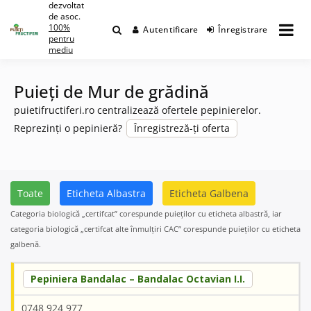
dezvoltat
Skip
de asoc.
to
100%
Autentificare
Înregistrare
content
pentru
mediu
Puieți de Mur de grădină
puietifructiferi.ro centralizează ofertele pepinierelor.
Reprezinți o pepinieră?
Înregistreză-ți oferta
Toate
Eticheta Albastra
Eticheta Galbena
Categoria biologică „certifcat” corespunde puieților cu eticheta albastră, iar
categoria biologică „certifcat alte înmulțiri CAC” corespunde puieților cu eticheta
galbenă.
Pepiniera Bandalac – Bandalac Octavian I.I.
0748 924 977