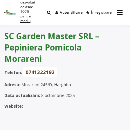
dezvoltat
Skip
de asoc.
to
100%
Autentificare
Înregistrare
content
pentru
mediu
SC Garden Master SRL –
Pepiniera Pomicola
Morareni
0741322192
Telefon:
Adresa:
Morareni 245/D,
Harghita
Data actualizării:
8 octombrie 2025
Website: