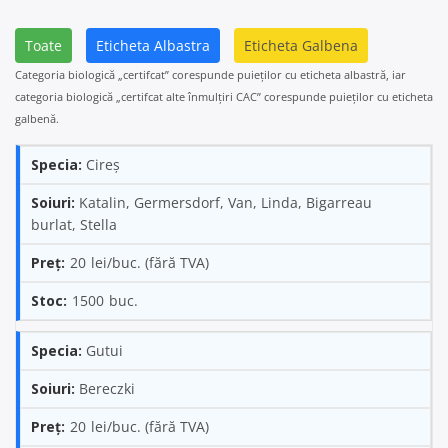
Toate
Eticheta Albastra
Eticheta Galbena
Categoria biologică „certifcat” corespunde puieților cu eticheta albastră, iar
categoria biologică „certifcat alte înmulțiri CAC” corespunde puieților cu eticheta
galbenă.
Cireş
Katalin, Germersdorf, Van, Linda, Bigarreau
burlat, Stella
20
1500
Gutui
Bereczki
20