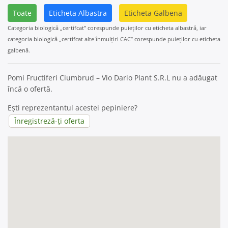
Toate
Eticheta Albastra
Eticheta Galbena
Categoria biologică „certifcat” corespunde puieților cu eticheta albastră, iar
categoria biologică „certifcat alte înmulțiri CAC” corespunde puieților cu eticheta
galbenă.
Pomi Fructiferi Ciumbrud – Vio Dario Plant S.R.L nu a adăugat
încă o ofertă.
Ești reprezentantul acestei pepiniere?
Înregistreză-ți oferta