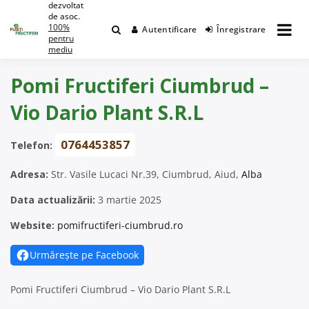
dezvoltat
Skip
de asoc.
to
100%
Autentificare
Înregistrare
content
pentru
mediu
Pomi Fructiferi Ciumbrud –
Vio Dario Plant S.R.L
0764453857
Telefon:
Adresa:
Str. Vasile Lucaci Nr.39, Ciumbrud, Aiud,
Alba
Data actualizării:
3 martie 2025
Website:
pomifructiferi-ciumbrud.ro
Urmărește pe Facebook
Pomi Fructiferi Ciumbrud – Vio Dario Plant S.R.L