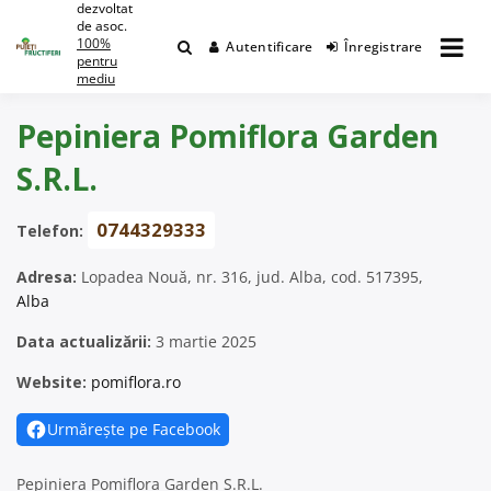
dezvoltat
Skip
de asoc.
to
100%
Autentificare
Înregistrare
content
pentru
mediu
Pepiniera Pomiflora Garden
S.R.L.
0744329333
Telefon:
Adresa:
Lopadea Nouă, nr. 316, jud. Alba, cod. 517395,
Alba
Data actualizării:
3 martie 2025
Website:
pomiflora.ro
Urmărește pe Facebook
Pepiniera Pomiflora Garden S.R.L.