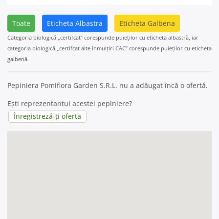
Toate
Eticheta Albastra
Eticheta Galbena
Categoria biologică „certifcat” corespunde puieților cu eticheta albastră, iar
categoria biologică „certifcat alte înmulțiri CAC” corespunde puieților cu eticheta
galbenă.
Pepiniera Pomiflora Garden S.R.L. nu a adăugat încă o ofertă.
Ești reprezentantul acestei pepiniere?
Înregistreză-ți oferta