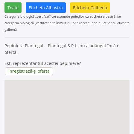
Toate
Eticheta Albastra
Eticheta Galbena
Categoria biologică „certifcat” corespunde puieților cu eticheta albastră, iar
categoria biologică „certifcat alte înmulțiri CAC” corespunde puieților cu eticheta
galbenă.
Pepiniera Plantogal – Plantogal S.R.L. nu a adăugat încă o
ofertă.
Ești reprezentantul acestei pepiniere?
Înregistreză-ți oferta