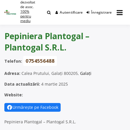
dezvoltat
Skip
de asoc.
to
100%
Autentificare
Înregistrare
content
pentru
mediu
Pepiniera Plantogal –
Plantogal S.R.L.
0754556488
Telefon:
Adresa:
Calea Prutului, Galați 800205,
Galați
Data actualizării:
4 martie 2025
Website:
Urmărește pe Facebook
Pepiniera Plantogal – Plantogal S.R.L.