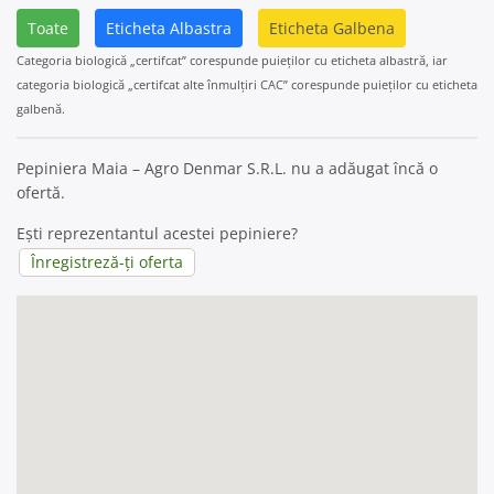
Toate
Eticheta Albastra
Eticheta Galbena
Categoria biologică „certifcat” corespunde puieților cu eticheta albastră, iar
categoria biologică „certifcat alte înmulțiri CAC” corespunde puieților cu eticheta
galbenă.
Pepiniera Maia – Agro Denmar S.R.L. nu a adăugat încă o
ofertă.
Ești reprezentantul acestei pepiniere?
Înregistreză-ți oferta