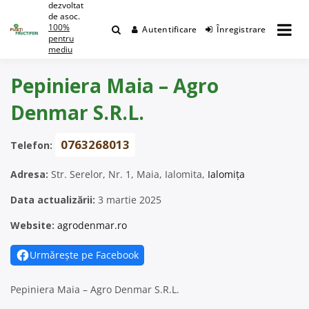
dezvoltat
Skip
de asoc.
to
100%
Autentificare
Înregistrare
content
pentru
mediu
Pepiniera Maia – Agro
Denmar S.R.L.
0763268013
Telefon:
Adresa:
Str. Serelor, Nr. 1, Maia, Ialomita,
Ialomița
Data actualizării:
3 martie 2025
Website:
agrodenmar.ro
Urmărește pe Facebook
Pepiniera Maia – Agro Denmar S.R.L.