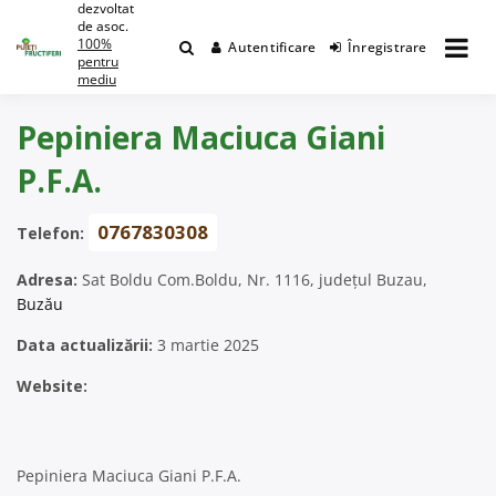
dezvoltat
Skip
de asoc.
to
100%
Autentificare
Înregistrare
content
pentru
mediu
Pepiniera Maciuca Giani
P.F.A.
0767830308
Telefon:
Adresa:
Sat Boldu Com.Boldu, Nr. 1116, județul Buzau,
Buzău
Data actualizării:
3 martie 2025
Website:
Pepiniera Maciuca Giani P.F.A.