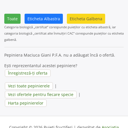
Toate
Eticheta Albastra
Eticheta Galbena
Categoria biologică „certifcat” corespunde puieților cu eticheta albastră, iar
categoria biologică „certifcat alte înmulțiri CAC” corespunde puieților cu eticheta
galbenă.
Pepiniera Maciuca Giani P.F.A. nu a adăugat încă o ofertă.
Ești reprezentantul acestei pepiniere?
Înregistreză-ți oferta
Vezi toate pepinierele
|
Vezi ofertele pentru fiecare specie
|
Harta pepinierelor
Copyright © 2026 Puieți fructiferi | dezvoltat de
Asociația