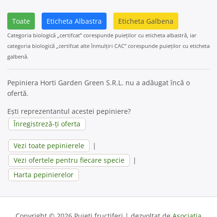
Toate
Eticheta Albastra
Eticheta Galbena
Categoria biologică „certifcat” corespunde puieților cu eticheta albastră, iar
categoria biologică „certifcat alte înmulțiri CAC” corespunde puieților cu eticheta
galbenă.
Pepiniera Horti Garden Green S.R.L. nu a adăugat încă o
ofertă.
Ești reprezentantul acestei pepiniere?
Înregistreză-ți oferta
Vezi toate pepinierele
|
Vezi ofertele pentru fiecare specie
|
Harta pepinierelor
Copyright © 2026 Puieți fructiferi | dezvoltat de
Asociația