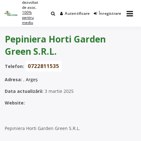
dezvoltat
Skip
de asoc.
to
100%
Autentificare
Înregistrare
content
pentru
mediu
Pepiniera Horti Garden
Green S.R.L.
0722811535
Telefon:
Adresa:
,
Argeș
Data actualizării:
3 martie 2025
Website:
Pepiniera Horti Garden Green S.R.L.