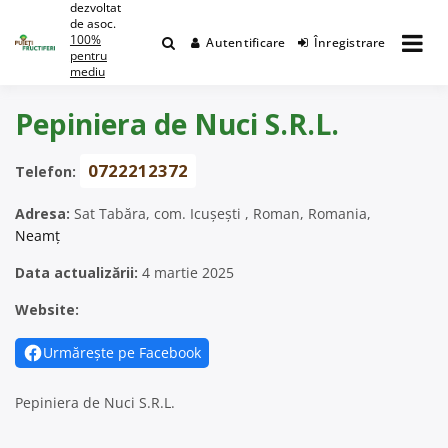
dezvoltat
Skip
de asoc.
to
100%
Autentificare
Înregistrare
content
pentru
mediu
Pepiniera de Nuci S.R.L.
0722212372
Telefon:
Adresa:
Sat Tabăra, com. Icușești , Roman, Romania,
Neamț
Data actualizării:
4 martie 2025
Website:
Urmărește pe Facebook
Pepiniera de Nuci S.R.L.