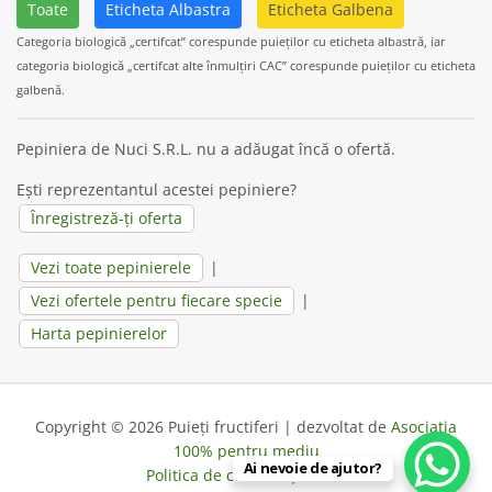
Toate
Eticheta Albastra
Eticheta Galbena
Categoria biologică „certifcat” corespunde puieților cu eticheta albastră, iar
categoria biologică „certifcat alte înmulțiri CAC” corespunde puieților cu eticheta
galbenă.
Pepiniera de Nuci S.R.L. nu a adăugat încă o ofertă.
Ești reprezentantul acestei pepiniere?
Înregistreză-ți oferta
Vezi toate pepinierele
|
Vezi ofertele pentru fiecare specie
|
Harta pepinierelor
Copyright © 2026 Puieți fructiferi | dezvoltat de
Asociația
100% pentru mediu
Ai nevoie de ajutor?
Politica de confidențialitate