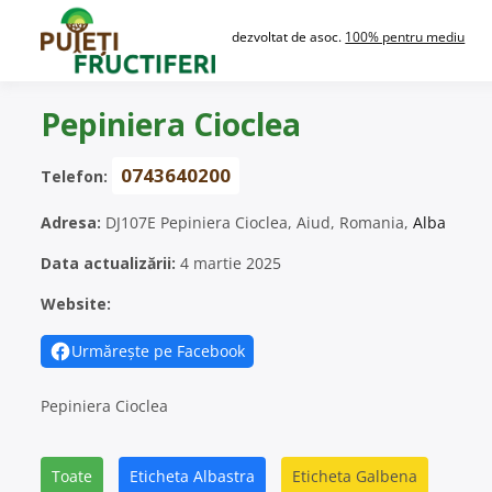
Skip
to
dezvoltat de asoc.
100% pentru mediu
content
Pepiniera Cioclea
0743640200
Telefon:
Adresa:
DJ107E Pepiniera Cioclea, Aiud, Romania,
Alba
Data actualizării:
4 martie 2025
Website:
Urmărește pe Facebook
Pepiniera Cioclea
Toate
Eticheta Albastra
Eticheta Galbena