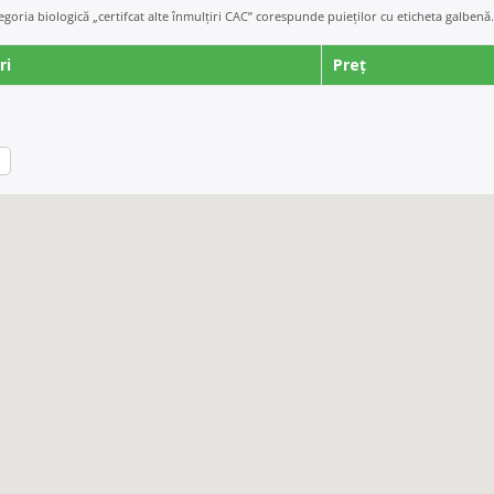
tegoria biologică „certifcat alte înmulțiri CAC” corespunde puieților cu eticheta galbenă.
ri
Preț