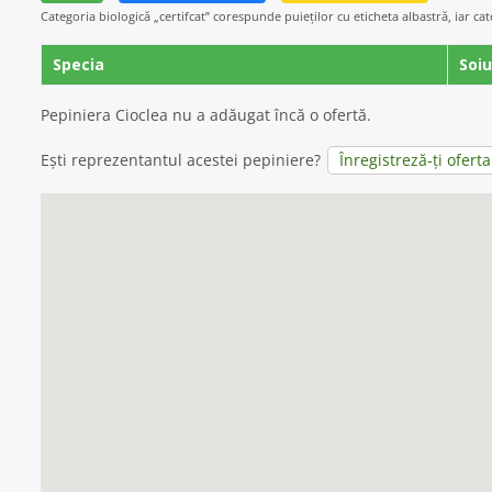
Categoria biologică „certifcat” corespunde puieților cu eticheta albastră, iar ca
Specia
Soiu
Pepiniera Cioclea nu a adăugat încă o ofertă.
Ești reprezentantul acestei pepiniere?
Înregistreză-ți oferta