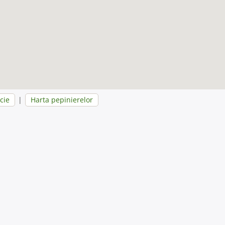
cie
|
Harta pepinierelor